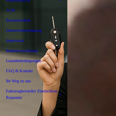
Widerrufsrecht
AGB
Barrierefreiheit
Datenschutzerklärung
Impressum
Batterieverordnung
Garantiebedingungen
FAQ & Kontakt
Ihr Weg zu uns
Fahrzeughersteller Zündschloss
Reparatur