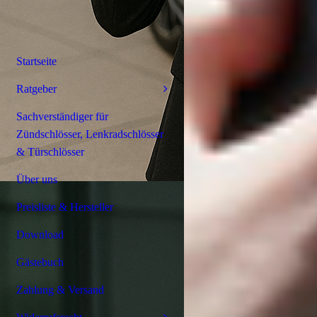
Startseite
Ratgeber
Sachverständiger für
Zündschlösser, Lenkradschlösser
& Türschlösser
Über uns
Preisliste & Hersteller
Download
Gästebuch
Zahlung & Versand